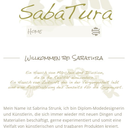
Willkommen bei Sabatura
Mein Name ist Sabrina Strunk, ich bin Diplom-Modedesignerin
und Künstlerin, die sich immer wieder mit neuen Dingen und
Materialien beschäftigt, gerne experimentiert und somit eine
Vielfalt von künstlerischen und tragbaren Produkten kreiert.